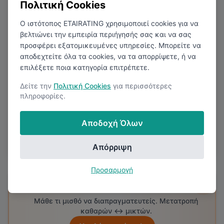
εργαζομένων σε Ελλάδα, Κύπρο και το εξωτερικό.
Πολιτική Cookies
Ο ιστότοπος ETAIRATING χρησιμοποιεί cookies για να
🇬🇷 Ελλάδα (0)
🇨🇾 Κύπρος (1)
🌍 Εξωτερικό (0)
βελτιώνει την εμπειρία περιήγησής σας και να σας
προσφέρει εξατομικευμένες υπηρεσίες. Μπορείτε να
ΜΈΣΟΣ ΚΑΘΑΡΌΣ
ΣΎΝΟΛΟ ΚΡΙΤΙΚΏΝ
αποδεχτείτε όλα τα cookies, να τα απορρίψετε, ή να
ΜΙΣΘΌΣ
0
επιλέξετε ποια κατηγορία επιτρέπετε.
0
Δείτε την
Πολιτική Cookies
για περισσότερες
πληροφορίες.
ΕΥΘΎΝΗ
ΚΑΛΎΤΕΡΑ
ΠΡΟΣΩΠΙΚΟΎ
ΑΜΕΙΒΌΜΕΝΟΣ
0%
ΚΛΆΔΟΣ
Αποδοχή Όλων
N/A
Απόρριψη
Προσαρμογή
Τι μικτά να ζητήσεις;
Μάθε τι μισθό να διαπραγματευτείς. Μετατροπή
καθαρών ↔ μικτών.