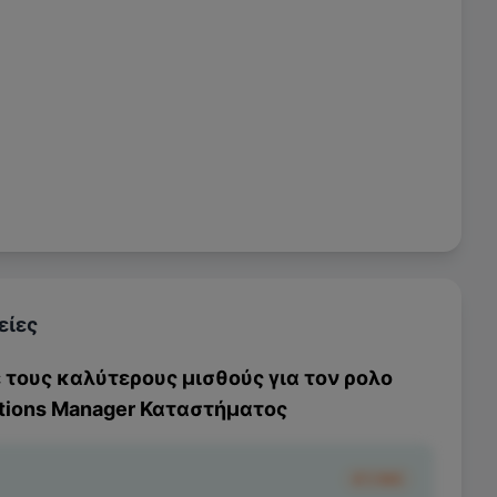
είες
ε τους καλύτερους μισθούς για τον ρολο
tions Manager Καταστήματος
€1.180