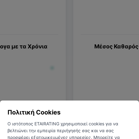
γα με τα Χρόνια
Μέσος Καθαρός 
Πολιτική Cookies
εία
Ο ιστότοπος ETAIRATING χρησιμοποιεί cookies για να
5-10 Χρόνια
10+ Χρόνια
βελτιώνει την εμπειρία περιήγησής σας και να σας
Πτυχίο
Μ
προσφέρει εξατομικευμένες υπηρεσίες. Μπορείτε να