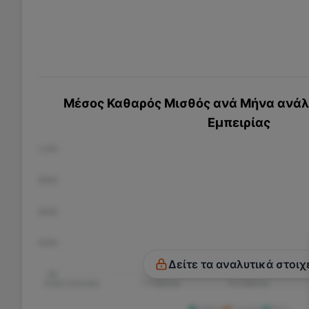
Μέσος Καθαρός Μισθός ανά Μήνα ανάλο
Εμπειρίας
€1.200
€900
€600
€300
Δείτε τα αναλυτικά στοιχ
€0
Χωρίς Εμπειρία
1-3 Χρόνια
3-5 Χρόνια
Άνδρας
Γυναίκα
Άλλο