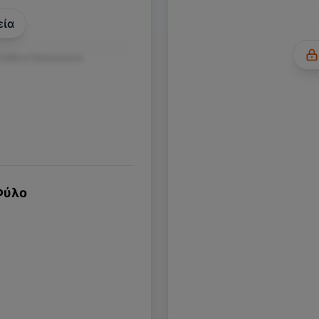
εία
 Ευθύνη Προσωπικού
Φύλο