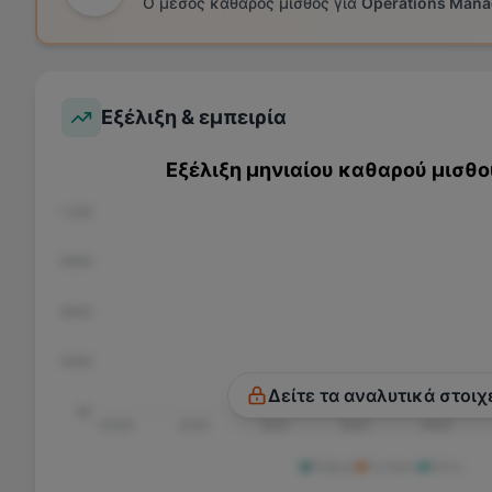
Ο μέσος καθαρός μισθός για
Operations Mana
Εξέλιξη & εμπειρία
Εξέλιξη μηνιαίου καθαρού μισθο
€1.200
€900
€600
€300
Δείτε τα αναλυτικά στοιχ
€0
<2020
2020
2021
2022
2023
Άνδρας
Γυναίκα
Άλλο