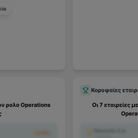
εία
Κορυφαίες εταιρ
ον ρολο
Operations
Οι 7 εταιρείες μ
ς
Opera
Masoutis S.A.
€1.180
1
κριτικές