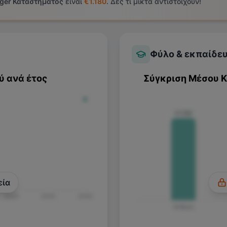
ger Καταστήματος
είναι
€1.180
. Δες τι μικτά αντιστοιχούν!
Φύλο & εκπαίδε
ύ ανά έτος
Σύγκριση Μέσου 
€1.180
εία
2024
2025
2026
Άνδρας