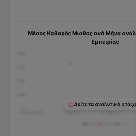
Μέσος Καθαρός Μισθός ανά Μήνα ανάλο
Εμπειρίας
€1.000
€750
€500
€250
Δείτε τα αναλυτικά στοιχ
€0
Χωρίς Εμπειρία
1-3 Χρόνια
3-5 Χρόνια
Άνδρας
Γυναίκα
Άλλο