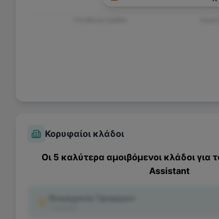
Υπεύθυνος Ομάδας
Χωρίς
Κορυφαίοι κλάδοι
Οι 5 καλύτερα αμοιβόμενοι κλάδοι για 
Assistant
Βιομηχανία Τροφίμων
1
κριτικές