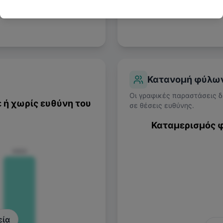
Κατανομή φύλω
Oι γραφικές παραστάσεις δ
 ή χωρίς ευθύνη του
σε θέσεις ευθύνης.
Καταμερισμός φ
€822
εία