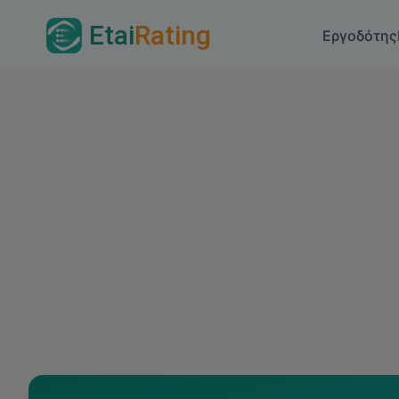
Etai
Rating
Εργοδότης