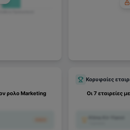
 Ευθύνη Προσωπικού
Κορυφαίες εταιρ
τον ρολο
Marketing
Οι 7 εταιρείες μ
Ktima Kir-Yianni
€822
1
κριτικές