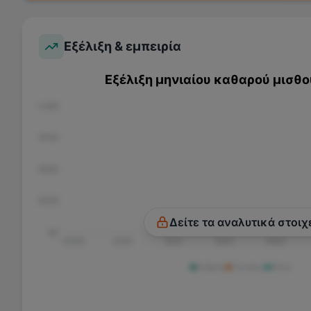
Εξέλιξη & εμπειρία
Εξέλιξη μηνιαίου καθαρού μισθο
€1.000
€750
€500
€250
Δείτε τα αναλυτικά στοιχ
€0
<2020
2020
2021
2022
2023
Άνδρας
Γυναίκα
Άλλο