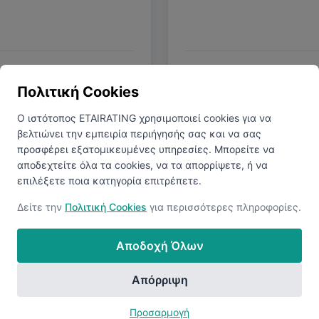
γα με τα Χρόνια
Μέσος Καθαρός 
Πολιτική Cookies
Ο ιστότοπος ETAIRATING χρησιμοποιεί cookies για να
βελτιώνει την εμπειρία περιήγησής σας και να σας
€822
προσφέρει εξατομικευμένες υπηρεσίες. Μπορείτε να
αποδεχτείτε όλα τα cookies, να τα απορρίψετε, ή να
επιλέξετε ποια κατηγορία επιτρέπετε.
Δείτε την
Πολιτική Cookies
για περισσότερες πληροφορίες.
εία
Αποδοχή Όλων
5-10 Χρόνια
10+ Χρόνια
Απόρριψη
Πτυχίο
Μ
Προσαρμογή