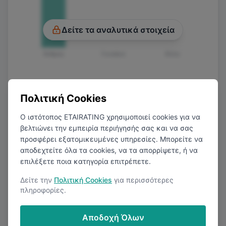
Δείτε τα αναλυτικά στοιχεία
Άνδρας
Γυναίκα
Άλλο
Πολιτική Cookies
Ο ιστότοπος ETAIRATING χρησιμοποιεί cookies για να
βελτιώνει την εμπειρία περιήγησής σας και να σας
προσφέρει εξατομικευμένες υπηρεσίες. Μπορείτε να
Μέσος Καθαρός Μισθός ανά Μήνα
αποδεχτείτε όλα τα cookies, να τα απορρίψετε, ή να
επιλέξετε ποια κατηγορία επιτρέπετε.
ανάλογα το επίπεδο εκπαίδευσης
Δείτε την
Πολιτική Cookies
για περισσότερες
πληροφορίες.
€1.100
Αποδοχή Όλων