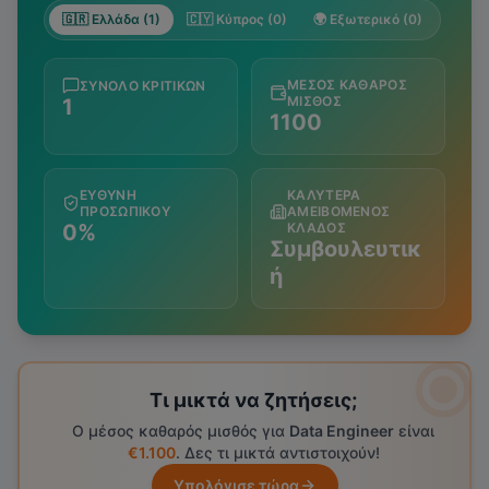
🇬🇷 Ελλάδα (1)
🇨🇾 Κύπρος (0)
🌍 Εξωτερικό (0)
ΜΈΣΟΣ ΚΑΘΑΡΌΣ
ΣΎΝΟΛΟ ΚΡΙΤΙΚΏΝ
ΜΙΣΘΌΣ
1
1100
ΕΥΘΎΝΗ
ΚΑΛΎΤΕΡΑ
ΠΡΟΣΩΠΙΚΟΎ
ΑΜΕΙΒΌΜΕΝΟΣ
0%
ΚΛΆΔΟΣ
Συμβουλευτικ
ή
Τι μικτά να ζητήσεις;
Ο μέσος καθαρός μισθός για
Data Engineer
είναι
€1.100
. Δες τι μικτά αντιστοιχούν!
Υπολόγισε τώρα