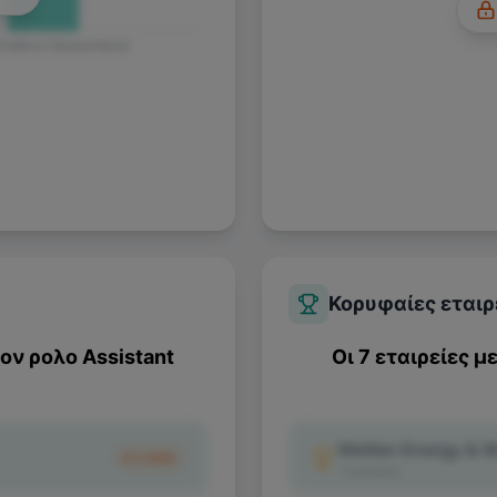
 Ευθύνη Προσωπικού
Κορυφαίες εταιρ
τον ρολο
Assistant
Οι 7 εταιρείες μ
Metlen Energy & M
€1.080
1
κριτικές