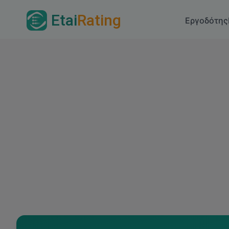
Etai
Rating
Εργοδότης