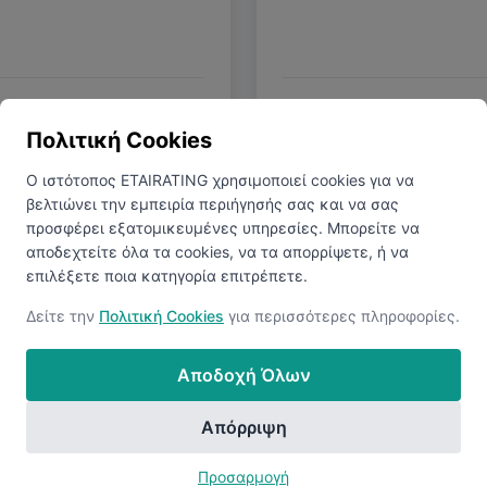
γα με τα Χρόνια
Μέσος Καθαρός 
Πολιτική Cookies
Ο ιστότοπος ETAIRATING χρησιμοποιεί cookies για να
βελτιώνει την εμπειρία περιήγησής σας και να σας
προσφέρει εξατομικευμένες υπηρεσίες. Μπορείτε να
αποδεχτείτε όλα τα cookies, να τα απορρίψετε, ή να
επιλέξετε ποια κατηγορία επιτρέπετε.
Δείτε την
Πολιτική Cookies
για περισσότερες πληροφορίες.
εία
Αποδοχή Όλων
5-10 Χρόνια
10+ Χρόνια
Απόρριψη
Πτυχίο
Μ
Προσαρμογή