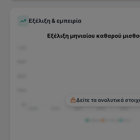
Εξέλιξη & εμπειρία
Εξέλιξη μηνιαίου καθαρού μισθο
€1.200
€900
€600
€300
Δείτε τα αναλυτικά στοιχ
€0
<2020
2020
2021
2022
2023
Άνδρας
Γυναίκα
Άλλο