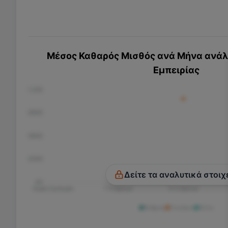
Μέσος Καθαρός Μισθός ανά Μήνα ανάλο
Εμπειρίας
€1.200
€900
€600
€300
Δείτε τα αναλυτικά στοιχ
€0
Χωρίς Εμπειρία
1-3 Χρόνια
3-5 Χρόνια
Άνδρας
Γυναίκα
Άλλο