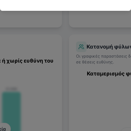
Κατανομή φύλω
Oι γραφικές παραστάσεις δ
 ή χωρίς ευθύνη του
σε θέσεις ευθύνης.
Καταμερισμός φ
€1.080
εία