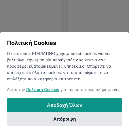
Πολιτική Cookies
γα με τα Χρόνια
Μέσος Καθαρός 
Ο ιστότοπος ETAIRATING χρησιμοποιεί cookies για να
βελτιώνει την εμπειρία περιήγησής σας και να σας
προσφέρει εξατομικευμένες υπηρεσίες. Μπορείτε να
€1.500
αποδεχτείτε όλα τα cookies, να τα απορρίψετε, ή να
επιλέξετε ποια κατηγορία επιτρέπετε.
Δείτε την
Πολιτική Cookies
για περισσότερες πληροφορίες.
Αποδοχή Όλων
εία
Απόρριψη
5-10 Χρόνια
10+ Χρόνια
Πτυχίο
Μ