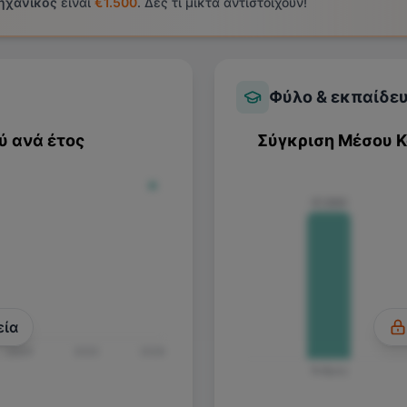
ηχανικός
είναι
€1.500
. Δες τι μικτά αντιστοιχούν!
Φύλο & εκπαίδε
ύ ανά έτος
Σύγκριση Μέσου 
€1.500
εία
2024
2025
2026
Άνδρας