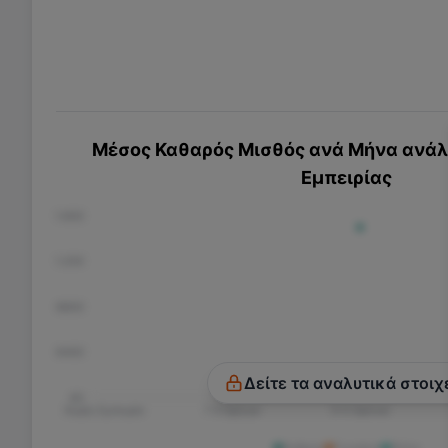
Μέσος Καθαρός Μισθός ανά Μήνα ανάλο
Εμπειρίας
€1.600
€1.200
€800
€400
Δείτε τα αναλυτικά στοιχ
€0
Χωρίς Εμπειρία
1-3 Χρόνια
3-5 Χρόνια
Άνδρας
Γυναίκα
Άλλο