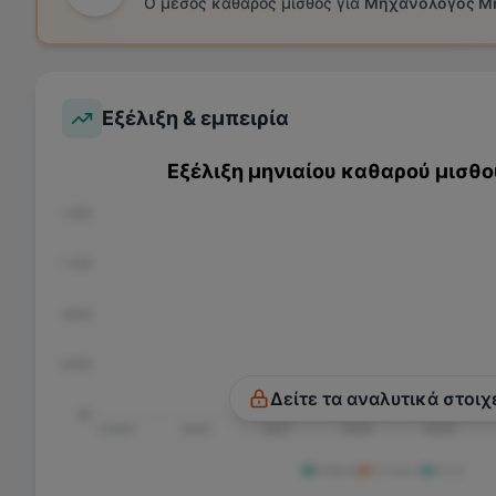
Ο μέσος καθαρός μισθός για
Μηχανολόγος Μ
Εξέλιξη & εμπειρία
Εξέλιξη μηνιαίου καθαρού μισθο
€1.600
€1.200
€800
€400
Δείτε τα αναλυτικά στοιχ
€0
<2020
2020
2021
2022
2023
Άνδρας
Γυναίκα
Άλλο