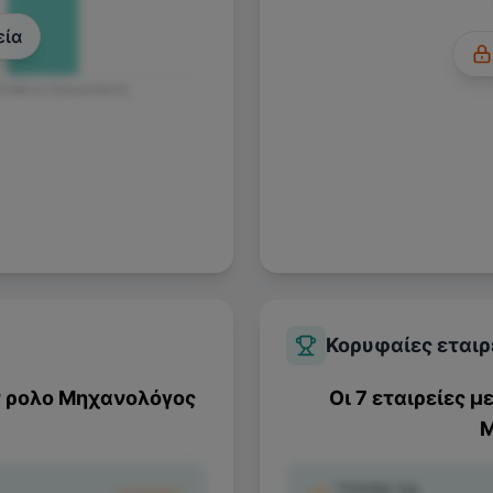
εία
 Ευθύνη Προσωπικού
Κορυφαίες εταιρ
ν ρολο
Μηχανολόγος
Οι 7 εταιρείες μ
Μ
TEKIM SA