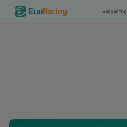
Etai
Rating
Εργοδότης