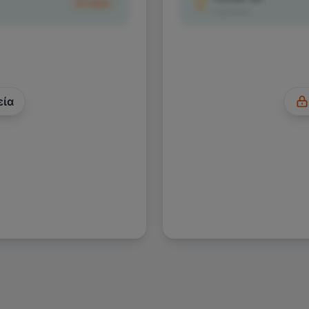
€1.500
1
κριτικές
εία