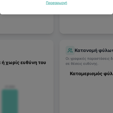
Προσαρμογή
Κατανομή φύλω
Oι γραφικές παραστάσεις δ
 ή χωρίς ευθύνη του
σε θέσεις ευθύνης.
Καταμερισμός φύλ
€1.500