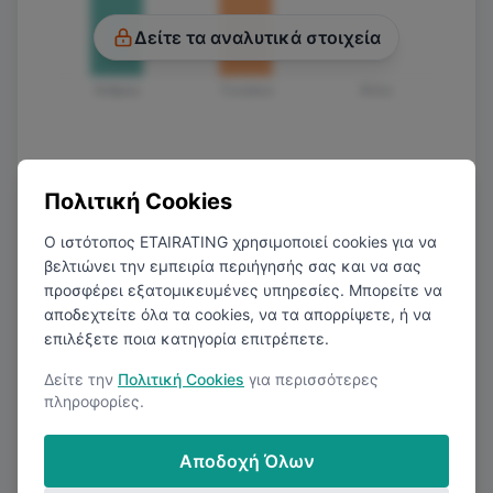
Δείτε τα αναλυτικά στοιχεία
Άνδρας
Γυναίκα
Άλλο
Πολιτική Cookies
Ο ιστότοπος ETAIRATING χρησιμοποιεί cookies για να
βελτιώνει την εμπειρία περιήγησής σας και να σας
προσφέρει εξατομικευμένες υπηρεσίες. Μπορείτε να
Μέσος Καθαρός Μισθός ανά Μήνα
αποδεχτείτε όλα τα cookies, να τα απορρίψετε, ή να
ανάλογα το επίπεδο εκπαίδευσης
επιλέξετε ποια κατηγορία επιτρέπετε.
Δείτε την
Πολιτική Cookies
για περισσότερες
πληροφορίες.
€1.600
Αποδοχή Όλων