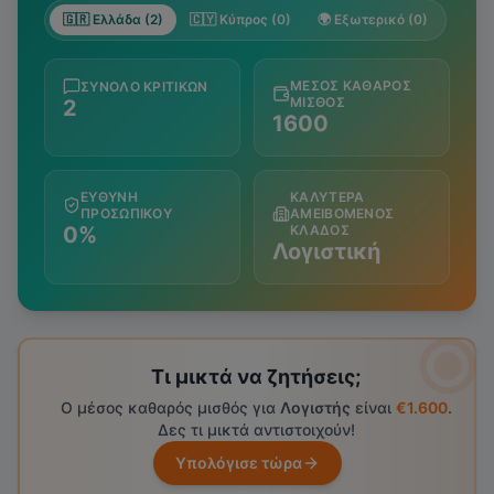
🇬🇷 Ελλάδα (2)
🇨🇾 Κύπρος (0)
🌍 Εξωτερικό (0)
ΜΈΣΟΣ ΚΑΘΑΡΌΣ
ΣΎΝΟΛΟ ΚΡΙΤΙΚΏΝ
ΜΙΣΘΌΣ
2
1600
ΕΥΘΎΝΗ
ΚΑΛΎΤΕΡΑ
ΠΡΟΣΩΠΙΚΟΎ
ΑΜΕΙΒΌΜΕΝΟΣ
0%
ΚΛΆΔΟΣ
Λογιστική
Τι μικτά να ζητήσεις;
Ο μέσος καθαρός μισθός για
Λογιστής
είναι
€1.600
.
Δες τι μικτά αντιστοιχούν!
Υπολόγισε τώρα