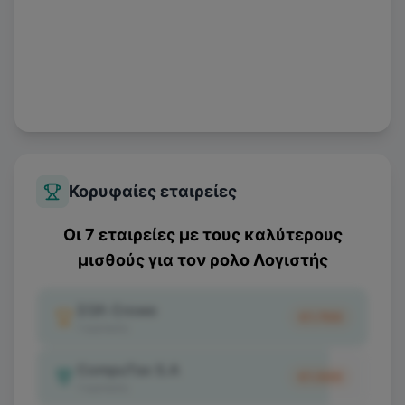
Κορυφαίες εταιρείες
Οι 7 εταιρείες με τους καλύτερους
μισθούς για τον ρολο
Λογιστής
ΣΟΛ Crowe
€1.700
1
κριτικές
CompuTax S.A
€1.500
1
κριτικές