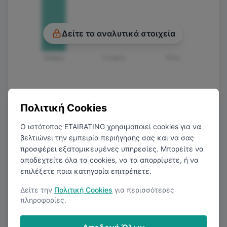
Δείτε τα αναλυτικά στοιχεία
Άνδρας
Γυναίκα
Άλλο
Πολιτική Cookies
Ο ιστότοπος ETAIRATING χρησιμοποιεί cookies για να
βελτιώνει την εμπειρία περιήγησής σας και να σας
προσφέρει εξατομικευμένες υπηρεσίες. Μπορείτε να
Μέσος Καθαρός Μισθός ανά Μήνα
αποδεχτείτε όλα τα cookies, να τα απορρίψετε, ή να
ανάλογα το επίπεδο εκπαίδευσης
επιλέξετε ποια κατηγορία επιτρέπετε.
Δείτε την
Πολιτική Cookies
για περισσότερες
πληροφορίες.
€1.550