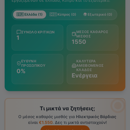
εργαζομένων σε Ελλάδα, Κύπρο και το εξωτερικό.
🇬🇷 Ελλάδα (1)
🇨🇾 Κύπρος (0)
🌍 Εξωτερικό (0)
ΜΈΣΟΣ ΚΑΘΑΡΌΣ
ΣΎΝΟΛΟ ΚΡΙΤΙΚΏΝ
ΜΙΣΘΌΣ
1
1550
ΕΥΘΎΝΗ
ΚΑΛΎΤΕΡΑ
ΠΡΟΣΩΠΙΚΟΎ
ΑΜΕΙΒΌΜΕΝΟΣ
0%
ΚΛΆΔΟΣ
Ενέργεια
Τι μικτά να ζητήσεις;
Ο μέσος καθαρός μισθός για
Ηλεκτρικός Βάρδιας
είναι
€1.550
. Δες τι μικτά αντιστοιχούν!