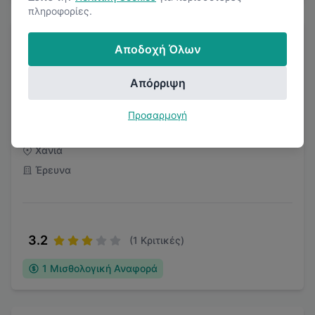
πληροφορίες.
Αποδοχή Όλων
Απόρριψη
CIHEAM Mediterranean Agronomic Institute
Προσαρμογή
of Chania
Χανιά
Έρευνα
3.2
(
1
Κριτικές)
1
Μισθολογική Αναφορά