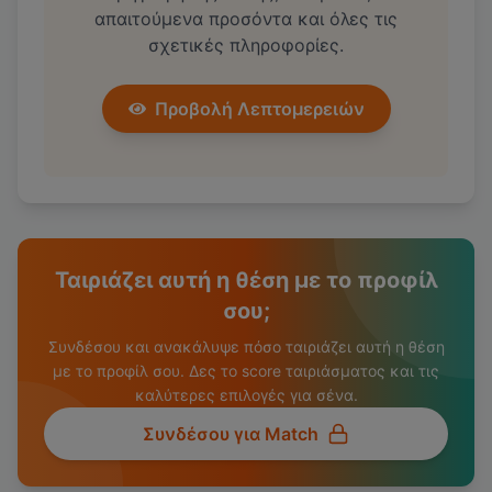
απαιτούμενα προσόντα και όλες τις
σχετικές πληροφορίες.
Προβολή Λεπτομερειών
Ταιριάζει αυτή η θέση με το προφίλ
σου;
Συνδέσου και ανακάλυψε πόσο ταιριάζει αυτή η θέση
με το προφίλ σου. Δες το score ταιριάσματος και τις
καλύτερες επιλογές για σένα.
Συνδέσου για Match