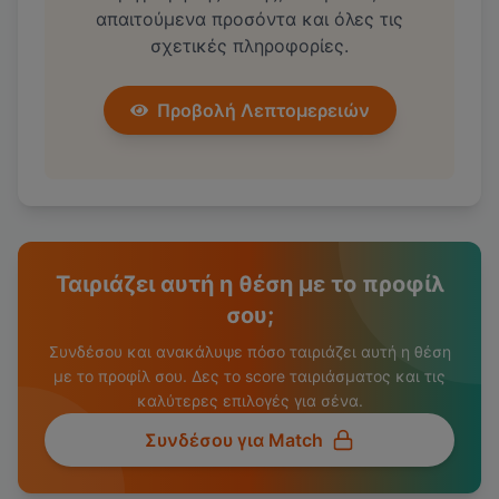
απαιτούμενα προσόντα και όλες τις
σχετικές πληροφορίες.
Προβολή Λεπτομερειών
Ταιριάζει αυτή η θέση με το προφίλ
σου;
Συνδέσου και ανακάλυψε πόσο ταιριάζει αυτή η θέση
με το προφίλ σου. Δες το score ταιριάσματος και τις
καλύτερες επιλογές για σένα.
Συνδέσου για Match