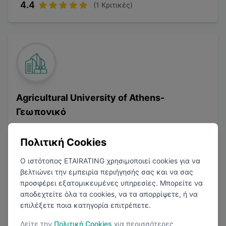
4.4
(
1
Κριτικές)
Agricultural University of Athens-
Γεωπονικό
Αθήνα
Πολιτική Cookies
Έρευνα
Ο ιστότοπος ETAIRATING χρησιμοποιεί cookies για να
βελτιώνει την εμπειρία περιήγησής σας και να σας
προσφέρει εξατομικευμένες υπηρεσίες. Μπορείτε να
αποδεχτείτε όλα τα cookies, να τα απορρίψετε, ή να
επιλέξετε ποια κατηγορία επιτρέπετε.
1
Μισθολογική Αναφορά
Δείτε την
Πολιτική Cookies
για περισσότερες