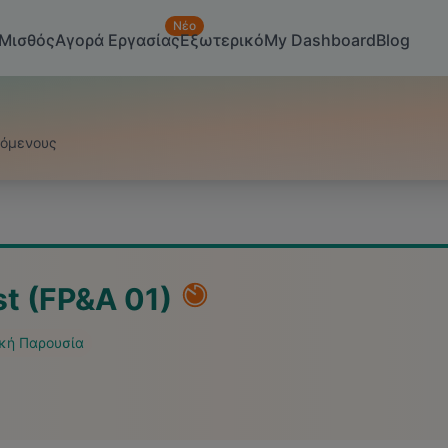
Νέο
Μισθός
Αγορά Εργασίας
Εξωτερικό
My Dashboard
Blog
ζόμενους
st (FP&A 01)
κή Παρουσία