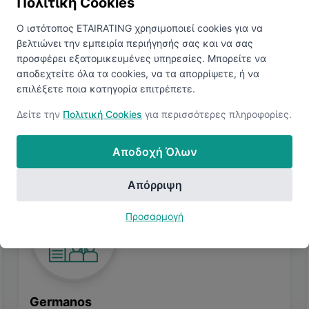
Πολιτική Cookies
προφίλ σας. Συνδεθείτε για να δείτε παρόμοιες αγγελίες.
Ο ιστότοπος ETAIRATING χρησιμοποιεί cookies για να
βελτιώνει την εμπειρία περιήγησής σας και να σας
Προβολή Παρόμοιων Θέσεων
προσφέρει εξατομικευμένες υπηρεσίες. Μπορείτε να
αποδεχτείτε όλα τα cookies, να τα απορρίψετε, ή να
επιλέξετε ποια κατηγορία επιτρέπετε.
Δείτε την
Πολιτική Cookies
για περισσότερες πληροφορίες.
Αποδοχή Όλων
Απόρριψη
Προσαρμογή
Germanos