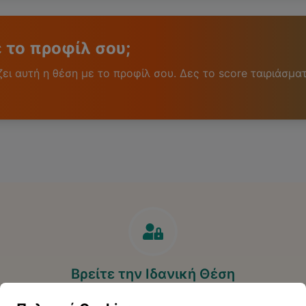
ε το προφίλ σου;
ι αυτή η θέση με το προφίλ σου. Δες το score ταιριάσματ
Βρείτε την Ιδανική Θέση
Ανακαλύψτε περισσότερες ευκαιρίες που ταιριάζουν στο