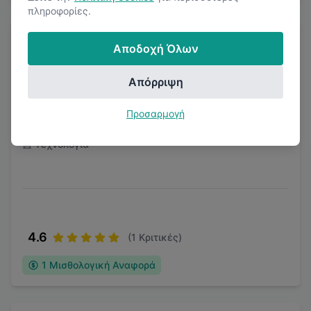
πληροφορίες.
Αποδοχή Όλων
Απόρριψη
MVI HELLAS I.K.E.
Προσαρμογή
Τεχνολογία
4.6
(
1
Κριτικές)
1
Μισθολογική Αναφορά