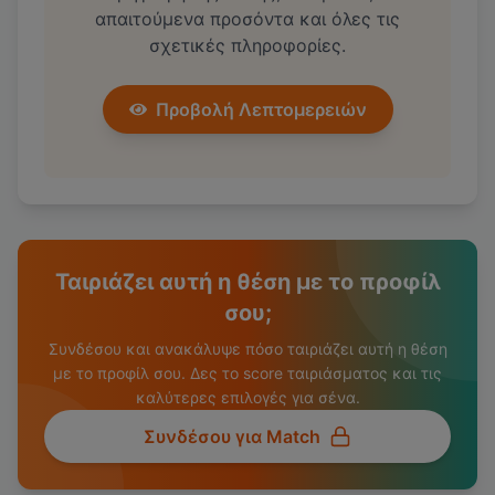
απαιτούμενα προσόντα και όλες τις
σχετικές πληροφορίες.
Προβολή Λεπτομερειών
Ταιριάζει αυτή η θέση με το προφίλ
σου;
Συνδέσου και ανακάλυψε πόσο ταιριάζει αυτή η θέση
με το προφίλ σου. Δες το score ταιριάσματος και τις
καλύτερες επιλογές για σένα.
Συνδέσου για Match