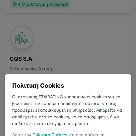
1
Μισθολογική Αναφορά
CQS S.A.
Νέα Ιωνία, Αττική
Συμβουλευτική
Πολιτική Cookies
Ο ιστότοπος ETAIRATING χρησιμοποιεί cookies για να
βελτιώνει την εμπειρία περιήγησής σας και να σας
προσφέρει εξατομικευμένες υπηρεσίες. Μπορείτε να
2.5
(
3
Κριτικές)
αποδεχτείτε όλα τα cookies, να τα απορρίψετε, ή να
επιλέξετε ποια κατηγορία επιτρέπετε.
4
Μισθολογικές Αναφορές
Δείτε την
Πολιτική Cookies
για περισσότερες