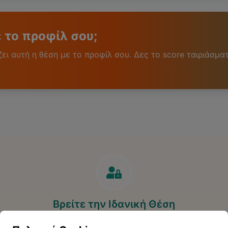
ε το προφίλ σου;
ι αυτή η θέση με το προφίλ σου. Δες το score ταιριάσματ
Βρείτε την Ιδανική Θέση
Ανακαλύψτε περισσότερες ευκαιρίες που ταιριάζουν στο