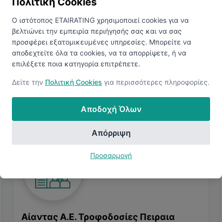
Πολιτική Cookies
προφίλ σας. Συνδεθείτε για να δείτε παρόμοιες αγγελίες.
Ο ιστότοπος ETAIRATING χρησιμοποιεί cookies για να
βελτιώνει την εμπειρία περιήγησής σας και να σας
Προβολή Παρόμοιων Θέσεων
προσφέρει εξατομικευμένες υπηρεσίες. Μπορείτε να
αποδεχτείτε όλα τα cookies, να τα απορρίψετε, ή να
επιλέξετε ποια κατηγορία επιτρέπετε.
Δείτε την
Πολιτική Cookies
για περισσότερες πληροφορίες.
Αποδοχή Όλων
Απόρριψη
Προσαρμογή
Αίαντας Α.Ε. Τροφοδοσίες Πειραια