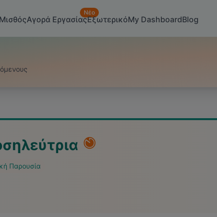
Νέο
Μισθός
Αγορά Εργασίας
Εξωτερικό
My Dashboard
Blog
ζόμενους
οσηλεύτρια
κή Παρουσία