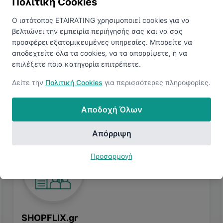
Πολιτική Cookies
προφίλ σας. Συνδεθείτε για να δείτε παρόμοιες αγγελίες.
Ο ιστότοπος ETAIRATING χρησιμοποιεί cookies για να
βελτιώνει την εμπειρία περιήγησής σας και να σας
Προβολή Παρόμοιων Θέσεων
προσφέρει εξατομικευμένες υπηρεσίες. Μπορείτε να
αποδεχτείτε όλα τα cookies, να τα απορρίψετε, ή να
επιλέξετε ποια κατηγορία επιτρέπετε.
Δείτε την
Πολιτική Cookies
για περισσότερες πληροφορίες.
Αποδοχή Όλων
Απόρριψη
Προσαρμογή
SHOPFLIX.gr