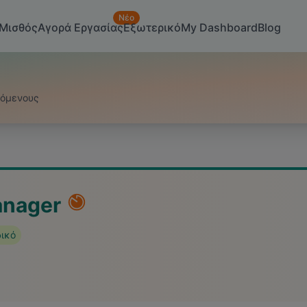
Νέο
Μισθός
Αγορά Εργασίας
Εξωτερικό
My Dashboard
Blog
ζόμενους
anager
δικό