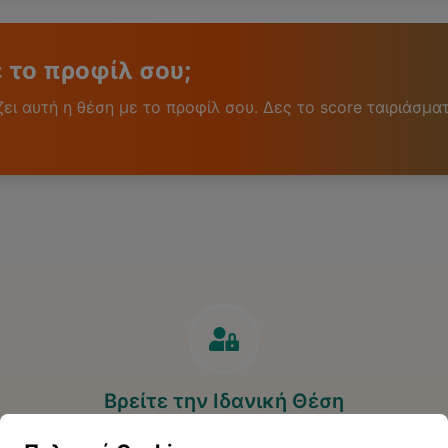
ε το προφίλ σου;
ι αυτή η θέση με το προφίλ σου. Δες το score ταιριάσματ
Βρείτε την Ιδανική Θέση
Ανακαλύψτε περισσότερες ευκαιρίες που ταιριάζουν στο