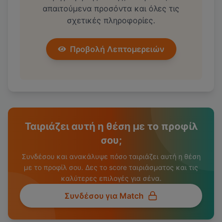
απαιτούμενα προσόντα και όλες τις
σχετικές πληροφορίες.
Προβολή Λεπτομερειών
Ταιριάζει αυτή η θέση με το προφίλ
σου;
Συνδέσου και ανακάλυψε πόσο ταιριάζει αυτή η θέση
με το προφίλ σου. Δες το score ταιριάσματος και τις
καλύτερες επιλογές για σένα.
Συνδέσου για Match