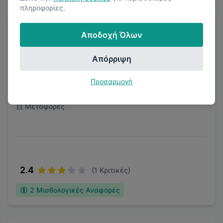
πληροφορίες.
Αποδοχή Όλων
Απόρριψη
Panellenic Private Aviation
Προσαρμογή
Ηράκλειο Κρήτης
Μεταφορές
2.4
(
1
Κριτικές)
2
Μισθολογικές Αναφορές