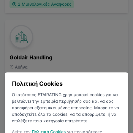
2
Μισθολογικές Αναφορές
Goldair Handling
Αθήνα
Μεταφορές
Πολιτική Cookies
Ο ιστότοπος ETAIRATING χρησιμοποιεί cookies για να
βελτιώνει την εμπειρία περιήγησής σας και να σας
προσφέρει εξατομικευμένες υπηρεσίες. Μπορείτε να
3.0
(
4
Κριτικές)
αποδεχτείτε όλα τα cookies, να τα απορρίψετε, ή να
επιλέξετε ποια κατηγορία επιτρέπετε.
3
Μισθολογικές Αναφορές
Δείτε την
Πολιτική Cookies
για περισσότερες