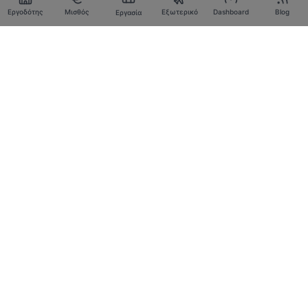
Εργοδότης
Μισθός
Εξωτερικό
Dashboard
Blog
Εργασία