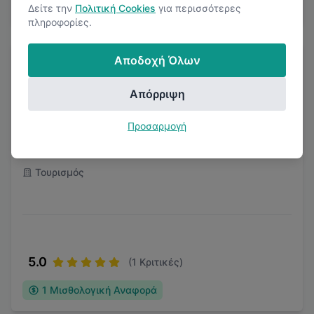
1
Μισθολογική Αναφορά
Δείτε την
Πολιτική Cookies
για περισσότερες
πληροφορίες.
Αποδοχή Όλων
Απόρριψη
Προσαρμογή
Empiria Group
Γλυφάδα, Αττική
Τουρισμός
5.0
(
1
Κριτικές)
1
Μισθολογική Αναφορά