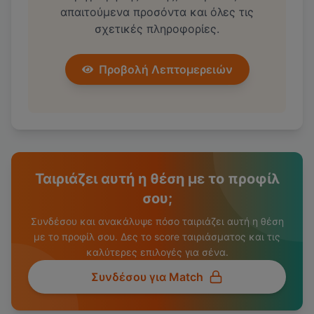
απαιτούμενα προσόντα και όλες τις
σχετικές πληροφορίες.
Προβολή Λεπτομερειών
Ταιριάζει αυτή η θέση με το προφίλ
σου;
Συνδέσου και ανακάλυψε πόσο ταιριάζει αυτή η θέση
με το προφίλ σου. Δες το score ταιριάσματος και τις
καλύτερες επιλογές για σένα.
Συνδέσου για Match