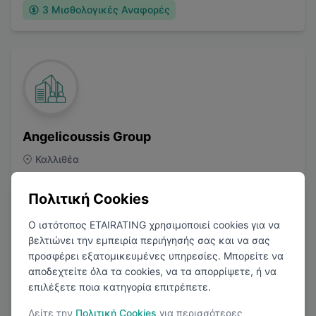
3
Μισθολογικές Αναφορές
Angelicoussis Group
Καλλιθέα
Ναυτιλία
Πολιτική Cookies
Ο ιστότοπος ETAIRATING χρησιμοποιεί cookies για να
βελτιώνει την εμπειρία περιήγησής σας και να σας
προσφέρει εξατομικευμένες υπηρεσίες. Μπορείτε να
3.2
(
2
Κριτικές)
αποδεχτείτε όλα τα cookies, να τα απορρίψετε, ή να
επιλέξετε ποια κατηγορία επιτρέπετε.
1
Μισθολογική Αναφορά
Δείτε την
Πολιτική Cookies
για περισσότερες