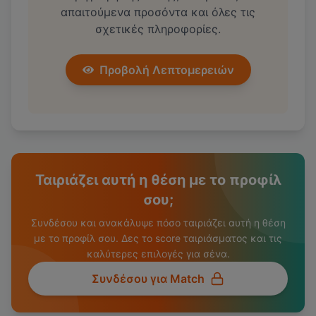
απαιτούμενα προσόντα και όλες τις
σχετικές πληροφορίες.
Προβολή Λεπτομερειών
Ταιριάζει αυτή η θέση με το προφίλ
σου;
Συνδέσου και ανακάλυψε πόσο ταιριάζει αυτή η θέση
με το προφίλ σου. Δες το score ταιριάσματος και τις
καλύτερες επιλογές για σένα.
Συνδέσου για Match