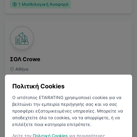
1
Μισθολογική Αναφορά
ΣΟΛ Crowe
Αθήνα
Λογιστική
Πολιτική Cookies
Ο ιστότοπος ETAIRATING χρησιμοποιεί cookies για να
βελτιώνει την εμπειρία περιήγησής σας και να σας
προσφέρει εξατομικευμένες υπηρεσίες. Μπορείτε να
4.4
(
1
Κριτικές)
αποδεχτείτε όλα τα cookies, να τα απορρίψετε, ή να
επιλέξετε ποια κατηγορία επιτρέπετε.
2
Μισθολογικές Αναφορές
Δείτε την
Πολιτική Cookies
για περισσότερες