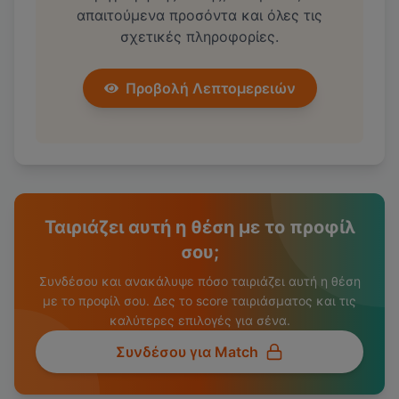
απαιτούμενα προσόντα και όλες τις
σχετικές πληροφορίες.
Προβολή Λεπτομερειών
Ταιριάζει αυτή η θέση με το προφίλ
σου;
Συνδέσου και ανακάλυψε πόσο ταιριάζει αυτή η θέση
με το προφίλ σου. Δες το score ταιριάσματος και τις
καλύτερες επιλογές για σένα.
Συνδέσου για Match