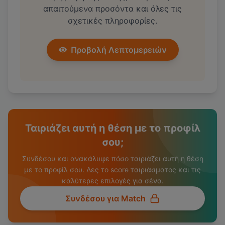
απαιτούμενα προσόντα και όλες τις
σχετικές πληροφορίες.
Προβολή Λεπτομερειών
Ταιριάζει αυτή η θέση με το προφίλ
σου;
Συνδέσου και ανακάλυψε πόσο ταιριάζει αυτή η θέση
με το προφίλ σου. Δες το score ταιριάσματος και τις
καλύτερες επιλογές για σένα.
Συνδέσου για Match