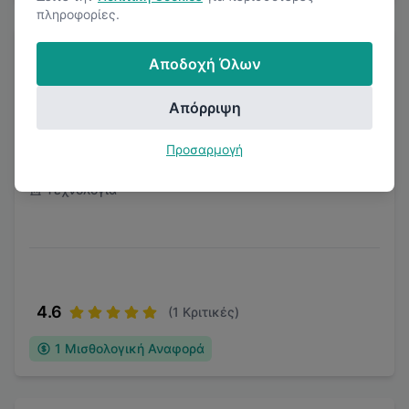
πληροφορίες.
Αποδοχή Όλων
Απόρριψη
MVI HELLAS I.K.E.
Προσαρμογή
Τεχνολογία
4.6
(
1
Κριτικές)
1
Μισθολογική Αναφορά