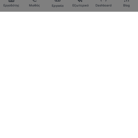
Εργοδότης
Μισθός
Εξωτερικό
Dashboard
Blog
Εργασία