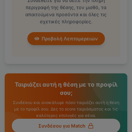
Συνδεθείτε για να δείτε την πλήρη
περιγραφή της θέσης, τον μισθό, τα
απαιτούμενα προσόντα και όλες τις
σχετικές πληροφορίες.
Προβολή Λεπτομερειών
Ταιριάζει αυτή η θέση με το προφίλ
σου;
Συνδέσου και ανακάλυψε πόσο ταιριάζει αυτή η θέση
με το προφίλ σου. Δες το score ταιριάσματος και τις
καλύτερες επιλογές για σένα.
Συνδέσου για Match