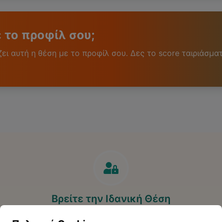
ε το προφίλ σου;
ι αυτή η θέση με το προφίλ σου. Δες το score ταιριάσματ
Βρείτε την Ιδανική Θέση
Ανακαλύψτε περισσότερες ευκαιρίες που ταιριάζουν στο