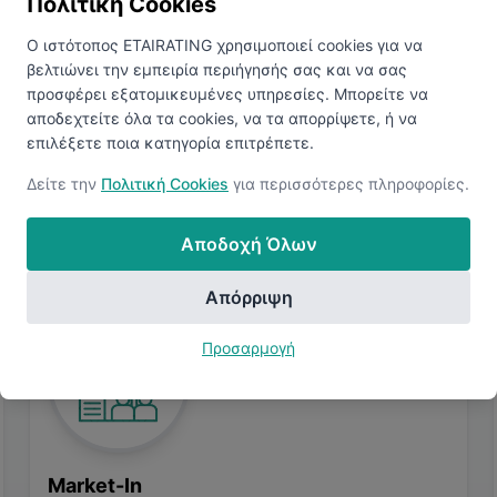
Πολιτική Cookies
προφίλ σας. Συνδεθείτε για να δείτε παρόμοιες αγγελίες.
Ο ιστότοπος ETAIRATING χρησιμοποιεί cookies για να
βελτιώνει την εμπειρία περιήγησής σας και να σας
Προβολή Παρόμοιων Θέσεων
προσφέρει εξατομικευμένες υπηρεσίες. Μπορείτε να
αποδεχτείτε όλα τα cookies, να τα απορρίψετε, ή να
επιλέξετε ποια κατηγορία επιτρέπετε.
Δείτε την
Πολιτική Cookies
για περισσότερες πληροφορίες.
Αποδοχή Όλων
Απόρριψη
Προσαρμογή
Market-In