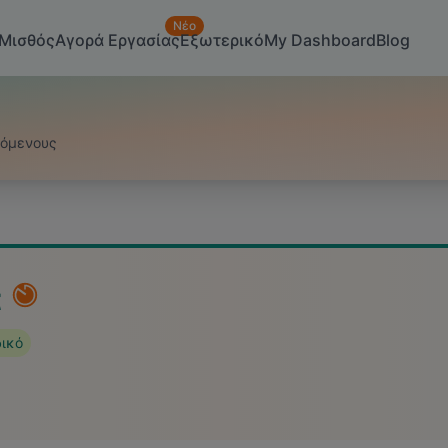
Νέο
Μισθός
Αγορά Εργασίας
Εξωτερικό
My Dashboard
Blog
ζόμενους
t
δικό