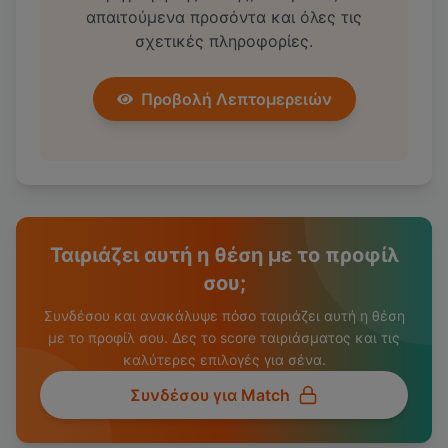
απαιτούμενα προσόντα και όλες τις
σχετικές πληροφορίες.
Προβολή Λεπτομερειών
Ταιριάζει αυτή η θέση με το προφίλ
σου;
Συνδέσου και ανακάλυψε πόσο ταιριάζει αυτή η θέση
με το προφίλ σου. Δες το score ταιριάσματος και τις
καλύτερες επιλογές για σένα.
Συνδέσου για Match