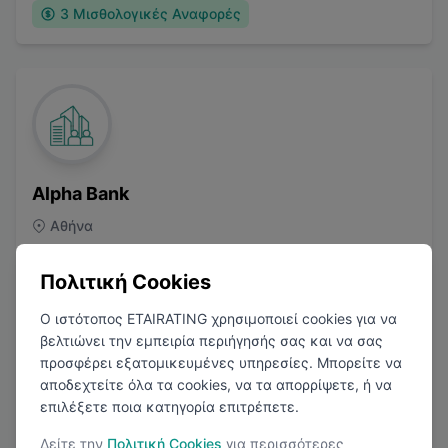
3
Μισθολογικές Αναφορές
Alpha Bank
Αθήνα
Τραπεζικά
Πολιτική Cookies
Ο ιστότοπος ETAIRATING χρησιμοποιεί cookies για να
βελτιώνει την εμπειρία περιήγησής σας και να σας
προσφέρει εξατομικευμένες υπηρεσίες. Μπορείτε να
3.4
(
4
Κριτικές)
αποδεχτείτε όλα τα cookies, να τα απορρίψετε, ή να
επιλέξετε ποια κατηγορία επιτρέπετε.
5
Μισθολογικές Αναφορές
Δείτε την
Πολιτική Cookies
για περισσότερες