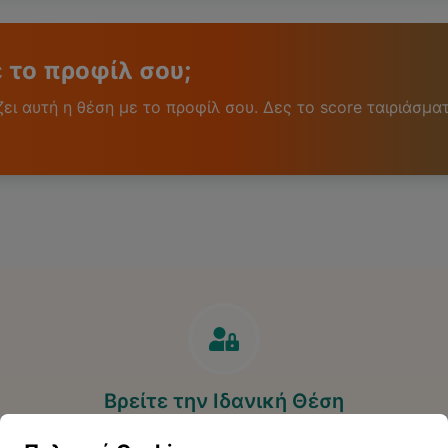
ε το προφίλ σου;
ι αυτή η θέση με το προφίλ σου. Δες το score ταιριάσματ
Βρείτε την Ιδανική Θέση
Ανακαλύψτε περισσότερες ευκαιρίες που ταιριάζουν στο