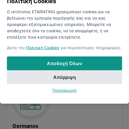
Πολιτική Cookies
προφίλ σας. Συνδεθείτε για να δείτε παρόμοιες αγγελίες.
Ο ιστότοπος ETAIRATING χρησιμοποιεί cookies για να
βελτιώνει την εμπειρία περιήγησής σας και να σας
Προβολή Παρόμοιων Θέσεων
προσφέρει εξατομικευμένες υπηρεσίες. Μπορείτε να
αποδεχτείτε όλα τα cookies, να τα απορρίψετε, ή να
επιλέξετε ποια κατηγορία επιτρέπετε.
Δείτε την
Πολιτική Cookies
για περισσότερες πληροφορίες.
Αποδοχή Όλων
Απόρριψη
Προσαρμογή
Germanos