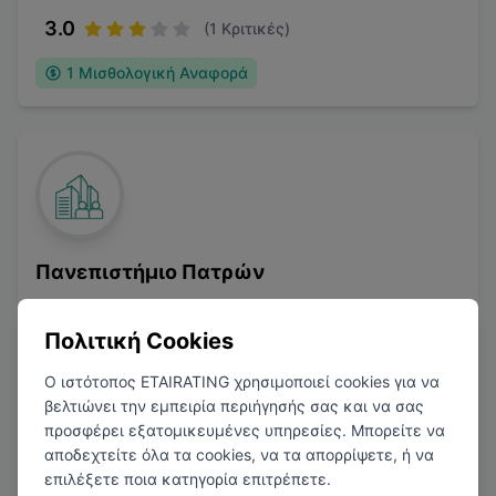
3.0
(
1
Κριτικές)
1
Μισθολογική Αναφορά
Πανεπιστήμιο Πατρών
Πάτρα
Πολιτική Cookies
Έρευνα
Ο ιστότοπος ETAIRATING χρησιμοποιεί cookies για να
βελτιώνει την εμπειρία περιήγησής σας και να σας
προσφέρει εξατομικευμένες υπηρεσίες. Μπορείτε να
αποδεχτείτε όλα τα cookies, να τα απορρίψετε, ή να
4.0
επιλέξετε ποια κατηγορία επιτρέπετε.
(
1
Κριτικές)