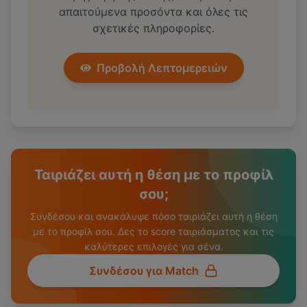
απαιτούμενα προσόντα και όλες τις
σχετικές πληροφορίες.
Προβολή Λεπτομερειών
Ταιριάζει αυτή η θέση με το προφίλ
σου;
Συνδέσου και ανακάλυψε πόσο ταιριάζει αυτή η θέση
με το προφίλ σου. Δες το score ταιριάσματος και τις
καλύτερες επιλογές για σένα.
Συνδέσου για Match