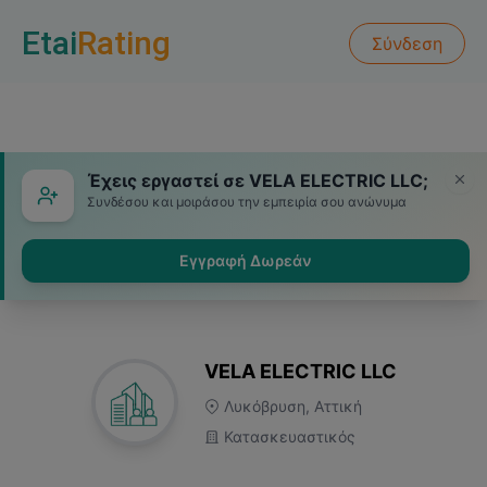
Etai
Rating
Σύνδεση
Έχεις εργαστεί σε VELA ELECTRIC LLC;
Συνδέσου και μοιράσου την εμπειρία σου ανώνυμα
Εγγραφή Δωρεάν
VELA ELECTRIC LLC
Λυκόβρυση, Αττική
Κατασκευαστικός