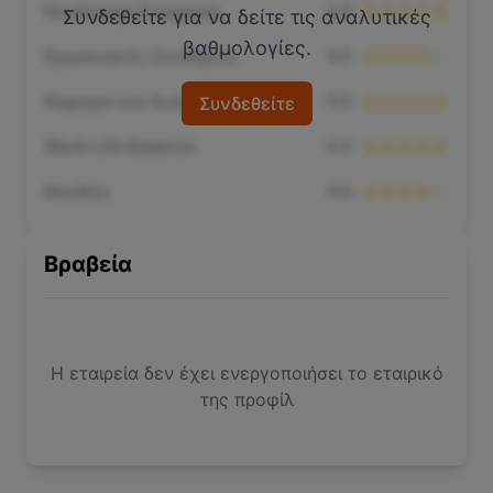
Κουλτούρα Εταιρείας
5.0
Συνδεθείτε για να δείτε τις αναλυτικές
βαθμολογίες.
Εργασιακές Συνθήκες
4.0
Καριέρα και Ανέλιξη
5.0
Συνδεθείτε
Work Life Balance
5.0
Μισθός
4.0
Βραβεία
Η εταιρεία δεν έχει ενεργοποιήσει το εταιρικό
της προφίλ