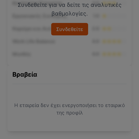
Κουλτούρα Εταιρείας
3.0
Συνδεθείτε για να δείτε τις αναλυτικές
βαθμολογίες.
Εργασιακές Συνθήκες
1.0
Καριέρα και Ανέλιξη
2.0
Συνδεθείτε
Work Life Balance
4.0
Μισθός
4.0
Βραβεία
Η εταιρεία δεν έχει ενεργοποιήσει το εταιρικό
της προφίλ