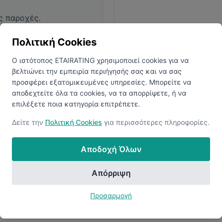
ς παροχές.
Πολιτική Cookies
Ο ιστότοπος ETAIRATING χρησιμοποιεί cookies για να
βελτιώνει την εμπειρία περιήγησής σας και να σας
προσφέρει εξατομικευμένες υπηρεσίες. Μπορείτε να
αποδεχτείτε όλα τα cookies, να τα απορρίψετε, ή να
επιλέξετε ποια κατηγορία επιτρέπετε.
ολογίες
Ανακαλύψτ
Δείτε την
Πολιτική Cookies
για περισσότερες πληροφορίες.
 να αποκαλύψετε όλα τα
Συνδεθείτε ή δημιουργήστ
Αποδοχή Όλων
Απόρριψη
Προσαρμογή
Ανακάλυψε Περισσότερες Εταιρείες