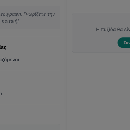
περιγραφή. Γνωρίζετε την
κριτική!
Η πυξίδα θα εί
Συν
ίες
αζόμενοι
n