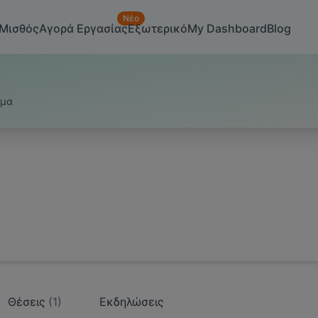
Νέο
Μισθός
Αγορά Εργασίας
Εξωτερικό
My Dashboard
Blog
υμα
Θέσεις
(
1
)
Εκδηλώσεις