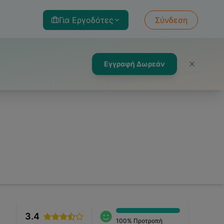
Για Εργοδότες
Σύνδεση
Εγγραφή Δωρεάν
3.4
100
% Προτροπή