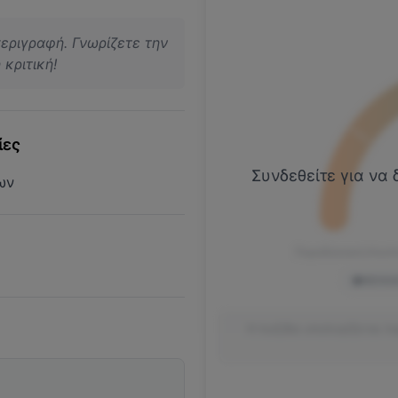
περιγραφή. Γνωρίζετε την
κριτική!
ίες
Συνδεθείτε για να 
ων
Παραδοσιακή Κουλ
NEOGA
Η πυξίδα υπολογίζεται λ