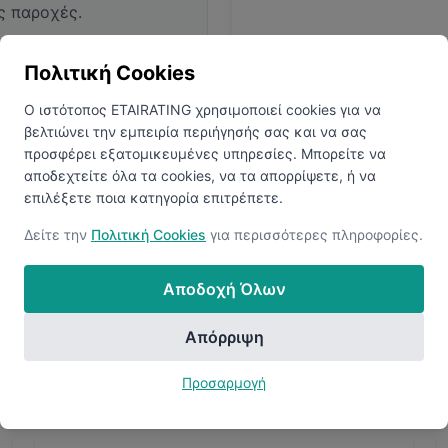
ς παροχές.
Πολιτική Cookies
Ο ιστότοπος ETAIRATING χρησιμοποιεί cookies για να
βελτιώνει την εμπειρία περιήγησής σας και να σας
προσφέρει εξατομικευμένες υπηρεσίες. Μπορείτε να
αποδεχτείτε όλα τα cookies, να τα απορρίψετε, ή να
επιλέξετε ποια κατηγορία επιτρέπετε.
ολογίες
Ανακαλύψτ
 να αποκαλύψετε όλα τα
Δείτε την
Πολιτική Cookies
για περισσότερες πληροφορίες.
Συνδεθείτε ή δημιουργήστ
Αποδοχή Όλων
Απόρριψη
Προσαρμογή
Ανακάλυψε Περισσότερες Εταιρείες