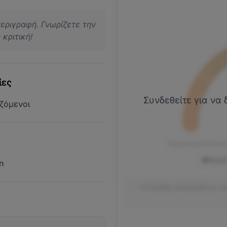
περιγραφή. Γνωρίζετε την
κριτική!
ίες
Συνδεθείτε για να 
ζόμενοι
Παραδοσιακή Κουλ
Global
n
Η πυξίδα υπολογίζεται λ