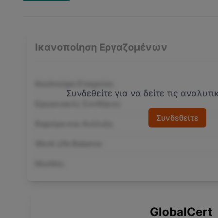
Ικανοποίηση Εργαζομένων
Κουλτούρα Εταιρείας
Συνδεθείτε για να δείτε τις αναλυτ
Εργασιακές Συνθήκες
Συνδεθείτε
Καριέρα και Ανέλιξη
Work Life Balance
Μισθός
GlobalCert