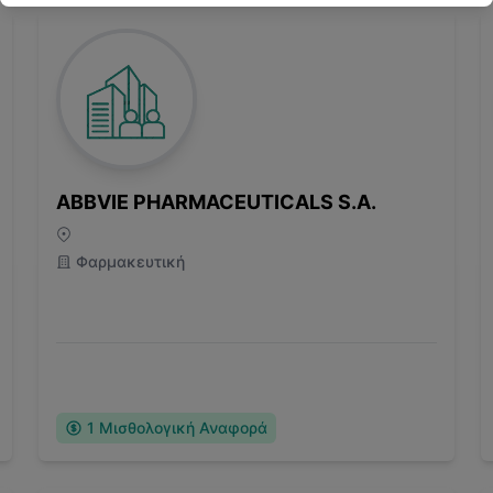
ABBVIE PHARMACEUTICALS S.A.
Φαρμακευτική
1
Μισθολογική Αναφορά