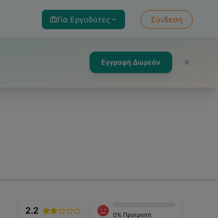
Για Εργοδότες
Σύνδεση
Εγγραφή Δωρεάν
2.2
0
% Προτροπή