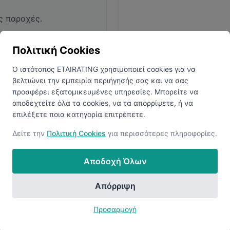
ς παροχές.
Πολιτική Cookies
Ο ιστότοπος ETAIRATING χρησιμοποιεί cookies για να
βελτιώνει την εμπειρία περιήγησής σας και να σας
προσφέρει εξατομικευμένες υπηρεσίες. Μπορείτε να
αποδεχτείτε όλα τα cookies, να τα απορρίψετε, ή να
επιλέξετε ποια κατηγορία επιτρέπετε.
ολογίες
Ανακαλύψτ
 να αποκαλύψετε όλα τα
Δείτε την
Πολιτική Cookies
για περισσότερες πληροφορίες.
Συνδεθείτε ή δημιουργήστ
Αποδοχή Όλων
Απόρριψη
Προσαρμογή
Ανακάλυψε Περισσότερες Εταιρείες