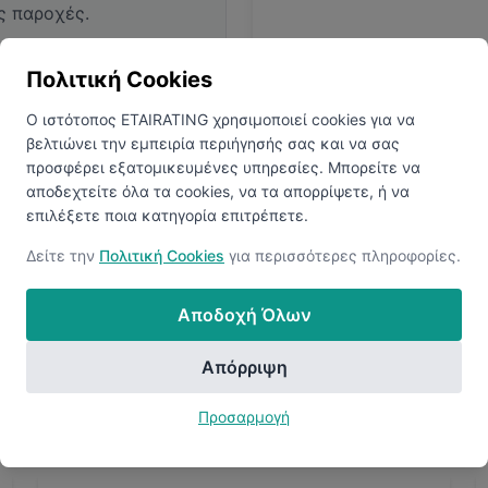
ς παροχές.
Πολιτική Cookies
Ο ιστότοπος ETAIRATING χρησιμοποιεί cookies για να
βελτιώνει την εμπειρία περιήγησής σας και να σας
προσφέρει εξατομικευμένες υπηρεσίες. Μπορείτε να
αποδεχτείτε όλα τα cookies, να τα απορρίψετε, ή να
επιλέξετε ποια κατηγορία επιτρέπετε.
ολογίες
Ανακαλύψτ
 να αποκαλύψετε όλα τα
Δείτε την
Πολιτική Cookies
για περισσότερες πληροφορίες.
Συνδεθείτε ή δημιουργήστ
Αποδοχή Όλων
Απόρριψη
Προσαρμογή
Ανακάλυψε Περισσότερες Εταιρείες