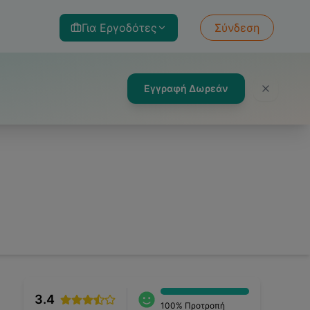
Για Εργοδότες
Σύνδεση
Εγγραφή Δωρεάν
3.4
100
% Προτροπή