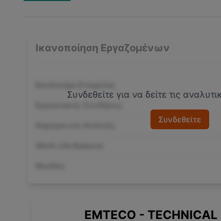
Ικανοποίηση Εργαζομένων
Κουλτούρα Εταιρείας
Συνδεθείτε για να δείτε τις αναλυτ
Εργασιακές Συνθήκες
Συνδεθείτε
Καριέρα και Ανέλιξη
Work Life Balance
Μισθός
EMTECO - TECHNICA