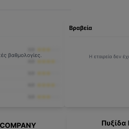
Βραβεία
3.0
ικές βαθμολογίες.
Η εταιρεία δεν έχ
4.0
3.0
4.0
3.0
Πυξίδα 
L COMPANY