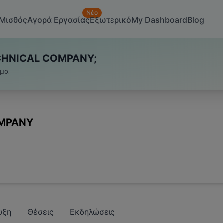
Νέο
Μισθός
Αγορά Εργασίας
Εξωτερικό
My Dashboard
Blog
ECHNICAL COMPANY;
υμα
OMPANY
υξη
Θέσεις
Εκδηλώσεις