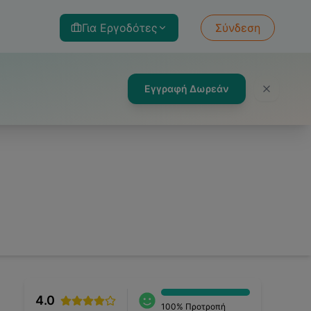
Για Εργοδότες
Σύνδεση
Εγγραφή Δωρεάν
4.0
100
% Προτροπή