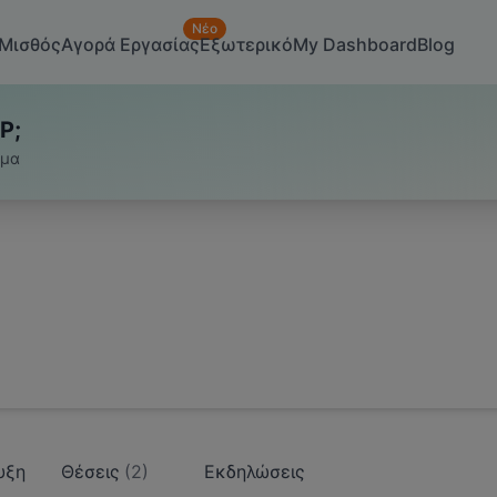
Νέο
Μισθός
Αγορά Εργασίας
Εξωτερικό
My Dashboard
Blog
P;
υμα
υξη
Θέσεις
(
2
)
Εκδηλώσεις