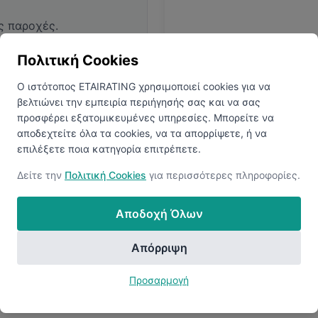
ς παροχές.
Πολιτική Cookies
Ο ιστότοπος ETAIRATING χρησιμοποιεί cookies για να
βελτιώνει την εμπειρία περιήγησής σας και να σας
προσφέρει εξατομικευμένες υπηρεσίες. Μπορείτε να
αποδεχτείτε όλα τα cookies, να τα απορρίψετε, ή να
επιλέξετε ποια κατηγορία επιτρέπετε.
ολογίες
Ανακαλύψτ
Δείτε την
Πολιτική Cookies
για περισσότερες πληροφορίες.
 να αποκαλύψετε όλα τα
Συνδεθείτε ή δημιουργήστ
Αποδοχή Όλων
Απόρριψη
Προσαρμογή
Ανακάλυψε Περισσότερες Εταιρείες