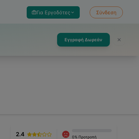
Για Εργοδότες
Σύνδεση
Εγγραφή Δωρεάν
2.4
0
% Προτροπή