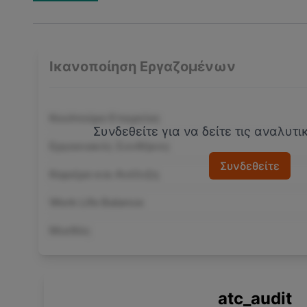
Ικανοποίηση Εργαζομένων
Κουλτούρα Εταιρείας
Συνδεθείτε για να δείτε τις αναλυτ
Εργασιακές Συνθήκες
Συνδεθείτε
Καριέρα και Ανέλιξη
Work Life Balance
Μισθός
atc_audit