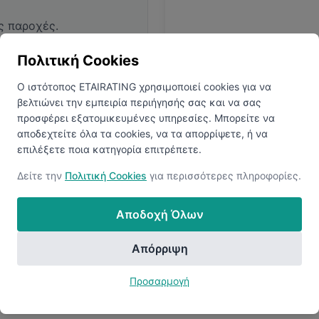
ς παροχές.
Πολιτική Cookies
Ο ιστότοπος ETAIRATING χρησιμοποιεί cookies για να
βελτιώνει την εμπειρία περιήγησής σας και να σας
προσφέρει εξατομικευμένες υπηρεσίες. Μπορείτε να
αποδεχτείτε όλα τα cookies, να τα απορρίψετε, ή να
επιλέξετε ποια κατηγορία επιτρέπετε.
ολογίες
Ανακαλύψτ
Δείτε την
Πολιτική Cookies
για περισσότερες πληροφορίες.
 να αποκαλύψετε όλα τα
Συνδεθείτε ή δημιουργήστ
Αποδοχή Όλων
Απόρριψη
Προσαρμογή
Ανακάλυψε Περισσότερες Εταιρείες