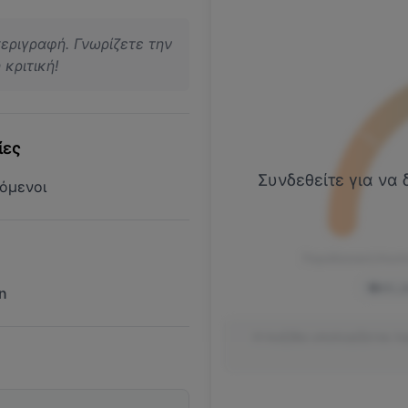
περιγραφή. Γνωρίζετε την
κριτική!
ίες
Συνδεθείτε για να 
όμενοι
Παραδοσιακή Κουλ
atc_a
n
Η πυξίδα υπολογίζεται λ