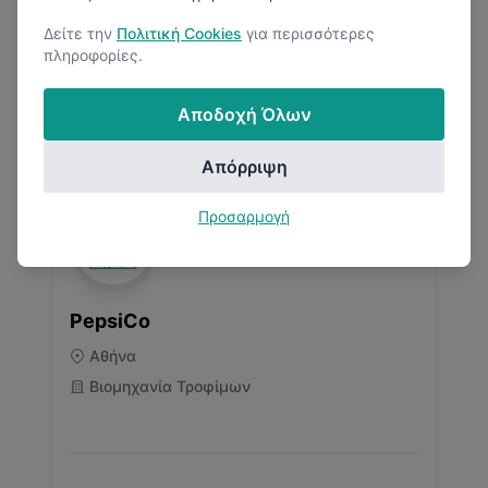
Δείτε την
Πολιτική Cookies
για περισσότερες
πληροφορίες.
4.8
(
1
Κριτικές)
Αποδοχή Όλων
1
Μισθολογική Αναφορά
Απόρριψη
Προσαρμογή
PepsiCo
Αθήνα
Βιομηχανία Τροφίμων