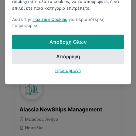
αποδεχτείτε όλα τα cookies, να τα απορρίψετε, ή να
Τεχνολογία
επιλέξετε ποια κατηγορία επιτρέπετε.
Δείτε την
Πολιτική Cookies
για περισσότερες
πληροφορίες.
Αποδοχή Όλων
4.6
(
1
Κριτικές)
1
Μισθολογική Αναφορά
Απόρριψη
Προσαρμογή
Alassia NewShips Management
Μαρούσι, Αθήνα
Ναυτιλία