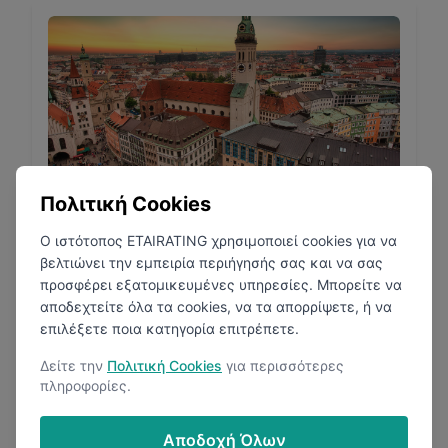
Μόναχο
Πολιτική Cookies
Γερμανία
Ο ιστότοπος ETAIRATING χρησιμοποιεί cookies για να
βελτιώνει την εμπειρία περιήγησής σας και να σας
προσφέρει εξατομικευμένες υπηρεσίες. Μπορείτε να
αποδεχτείτε όλα τα cookies, να τα απορρίψετε, ή να
4.2
(
22
Κριτικές)
επιλέξετε ποια κατηγορία επιτρέπετε.
28
Μισθολογικές Αναφορές
Δείτε την
Πολιτική Cookies
για περισσότερες
πληροφορίες.
Αποδοχή Όλων