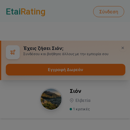
Etai
Rating
Σύνδεση
Έχεις ζήσει Σιόν;
Συνδέσου και βοήθησε άλλους με την εμπειρία σου
Εγγραφή Δωρεάν
Σιόν
Ελβετία
1
κριτικές