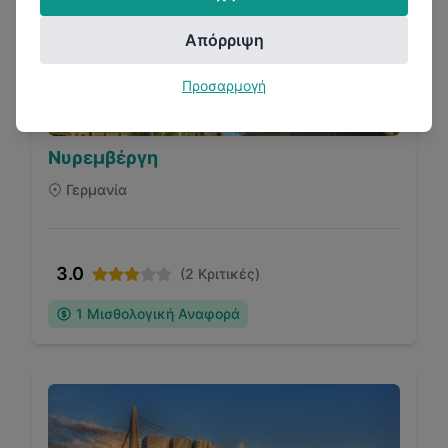
Απόρριψη
Προσαρμογή
Νυρεμβέργη
Γερμανία
3.0
(
2
Κριτικές)
1
Μισθολογική Αναφορά